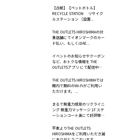
決するため...
【古紙】【ペットボトル】
RECYCLE STATION リサイク
ルステーション ［設置...
THE OUTLETS HIROSHIMAの対
象店舗にてイオンマークのカー
ド払い、もしくはAE...
イベントのお知らせやクーポン
など、おトクな情報を THE
OUTLETSアプリ にて配信中。
...
THE OUTLETS HIROSHIMAでは
館内で無料のWi-Fiがご利用い
ただけます。 ...
まるで無重力感覚のリクライニ
ング 無重力マッサージ 1F ステ
ーションコート奥にて好評稼
働...
平素よりTHE OUTLETS
HIROSHIMAをご利用いただき誠
にありがとうございます。 ...