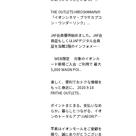
THE OUTLETS HIROSHIMA内の
「イオンシネマ・プラサカプコ
ン・ワンダーリンク」...
JAF会員優待始めました。JAF会
員証もしくはJAFデジタル会員
証を当館2階のインフォメーシ
ョ...
WEB限定 対象のイオンカ
ード新規ご入会·ご利用で 最大
5,000 WAON POI...
楽しく、便利でおトクな情報を
もっと身近に。 2020.9.18
FRITHE OUTLETS...
ポイントまとまる。支払いなめ
らか。暮らしとつながる、イオ
ンのトータルアプリiAEONアプ
リ 2...
平素はイオンモールをご愛顧を
賜り、誠にありがとうございま