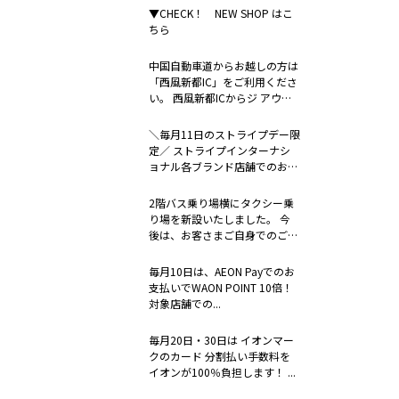
▼CHECK！ NEW SHOP はこ
ちら
中国自動車道からお越しの方は
「西風新都IC」をご利用くださ
い。 西風新都ICからジ アウト
レ...
＼毎月11日のストライプデー限
定／ ストライプインターナシ
ョナル各ブランド店舗でのお支
払い時...
2階バス乗り場横にタクシー乗
り場を新設いたしました。 今
後は、お客さまご自身でのご連
絡に加え...
毎月10日は、AEON Payでのお
支払いでWAON POINT 10倍！
対象店舗での...
毎月20日・30日は イオンマー
クのカード 分割払い手数料を
イオンが100％負担します！ ...