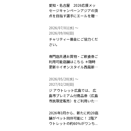
愛知・名古屋 2026応援メッ
セージキャンペーンアジアの頂
点を目指す選手にエールを贈ろ
う！ ...
2026/07/01(水) 〜
2026/09/06(日)
チャリティー募金にご協力くだ
さい。
専門店共通お買物・ご飲食券ご
利用可能店舗はこちら ＊随時
更新※イオンスタイル西風新都
は対象外...
2026/05/20(水) 〜
2027/02/28(日)
ジ アウトレット広島では、 広
島市プレミアム付商品券（広島
市民限定販売）をご利用いただ
けます...
2026年3月から、新たに約20店
舗がペット同伴可能に！ 2階ア
ウトレットの約60％がワンち...