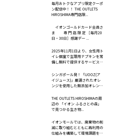
毎月おトクなアプリ限定クーポ
ン配信中！！ THE OUTLETS
HIROSHIMA専門店限...
イオンゴールドカード会員さ
ま 専 門 店 限 定 ［毎月20
日・30日］感謝デー ...
2025年11月1日より、女性用ト
イレ個室で生理用ナプキンを常
備し無料で提供するサービス
「to...
シンガポール発！「IJOOZ(ア
イジュース)」厳選されたオレ
ンジを使用した無添加オレンジ
ジュー...
THE OUTLETS HIROSHIMAの周
辺の 「イオン ふるさとの森」
で見つかる生き物...
イオンモールでは、廃棄物の削
減に取り組むとともに再利用の
仕組みを構築して環境課題を解