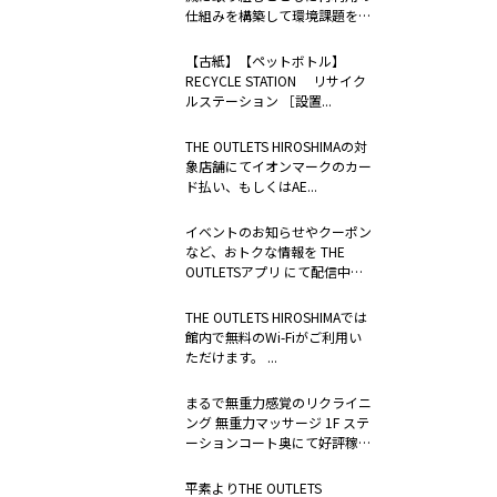
仕組みを構築して環境課題を解
決するため...
【古紙】【ペットボトル】
RECYCLE STATION リサイク
ルステーション ［設置...
THE OUTLETS HIROSHIMAの対
象店舗にてイオンマークのカー
ド払い、もしくはAE...
イベントのお知らせやクーポン
など、おトクな情報を THE
OUTLETSアプリ にて配信中。
...
THE OUTLETS HIROSHIMAでは
館内で無料のWi-Fiがご利用い
ただけます。 ...
まるで無重力感覚のリクライニ
ング 無重力マッサージ 1F ステ
ーションコート奥にて好評稼
働...
平素よりTHE OUTLETS