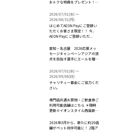
おトクな特典をプレゼント！！
...
2026/07/01(水) 〜
2026/08/31(月)
はじめてAEON Payにご登録い
ただくお客さま限定！！ 今、
AEON Payにご登録いただ...
愛知・名古屋 2026応援メッ
セージキャンペーンアジアの頂
点を目指す選手にエールを贈ろ
う！ ...
2026/07/01(水) 〜
2026/09/06(日)
チャリティー募金にご協力くだ
さい。
専門店共通お買物・ご飲食券ご
利用可能店舗はこちら ＊随時
更新※イオンスタイル西風新都
は対象外...
2026年3月から、新たに約20店
舗がペット同伴可能に！ 2階ア