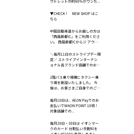
ウトレットの約60％がワンち...
▼CHECK！ NEW SHOP はこ
ちら
中国自動車道からお越しの方は
「西風新都IC」をご利用くださ
い。 西風新都ICからジ アウト
レ...
＼毎月11日のストライプデー限
定／ ストライプインターナシ
ョナル各ブランド店舗でのお支
払い時...
2階バス乗り場横にタクシー乗
り場を新設いたしました。 今
後は、お客さまご自身でのご連
絡に加え...
毎月10日は、AEON Payでのお
支払いでWAON POINT 10倍！
対象店舗での...
毎月20日・30日は イオンマー
クのカード 分割払い手数料を
イオンが100％負担します！ ...