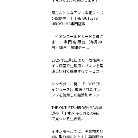
毎月おトクなアプリ限定クーポ
ン配信中！！ THE OUTLETS
HIROSHIMA専門店限...
イオンゴールドカード会員さ
ま 専 門 店 限 定 ［毎月20
日・30日］感謝デー ...
2025年11月1日より、女性用ト
イレ個室で生理用ナプキンを常
備し無料で提供するサービス
「to...
シンガポール発！「IJOOZ(ア
イジュース)」厳選されたオレ
ンジを使用した無添加オレンジ
ジュー...
THE OUTLETS HIROSHIMAの周
辺の 「イオン ふるさとの森」
で見つかる生き物...
イオンモールでは、廃棄物の削
減に取り組むとともに再利用の