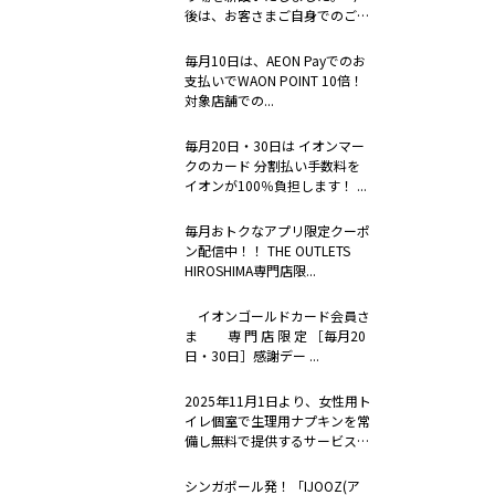
後は、お客さまご自身でのご連
絡に加え...
毎月10日は、AEON Payでのお
支払いでWAON POINT 10倍！
対象店舗での...
毎月20日・30日は イオンマー
クのカード 分割払い手数料を
イオンが100％負担します！ ...
毎月おトクなアプリ限定クーポ
ン配信中！！ THE OUTLETS
HIROSHIMA専門店限...
イオンゴールドカード会員さ
ま 専 門 店 限 定 ［毎月20
日・30日］感謝デー ...
2025年11月1日より、女性用ト
イレ個室で生理用ナプキンを常
備し無料で提供するサービス
「to...
シンガポール発！「IJOOZ(ア