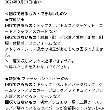
2024年9月13日(金)～
＜回収できるもの・できないもの＞
★衣料品★
回収できるもの：
トップス／ボトムス／ジャケット／コ
ート／シャツ／スカート など
回収できないもの：
肌着・靴下／水着／着物／靴類／制
服・体操着／ユニフォーム など
※やぶれ・シミ・過度の毛玉があるものは回収できませ
ん。
※一度回収したものは返却できません。
※濡れたものを入れないでください。
★雑貨★
ファッション・ホビーのみ
回収できるもの
：キャップ／ベルト／バックパック／ゲ
ームソフト／ミニカー／ブロック／フィギュア・ソフビ
人形／ぬいぐるみ／リール など
回収できないもの
：香水／ジュエリー類／上履き・スリ
ッパ／壊れているもの／パーツが全部揃っていないもの/