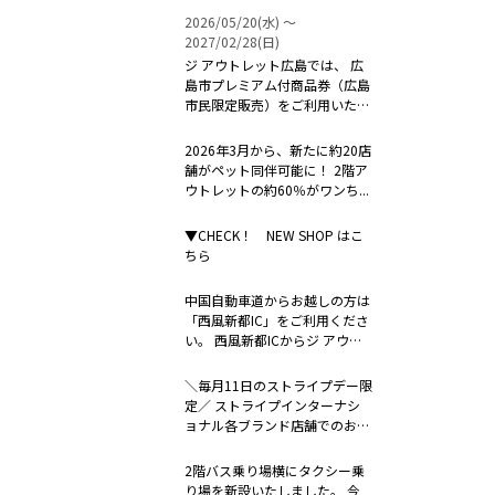
2026/05/20(水) 〜
2027/02/28(日)
ジ アウトレット広島では、 広
島市プレミアム付商品券（広島
市民限定販売）をご利用いただ
けます...
2026年3月から、新たに約20店
舗がペット同伴可能に！ 2階ア
ウトレットの約60％がワンち...
▼CHECK！ NEW SHOP はこ
ちら
中国自動車道からお越しの方は
「西風新都IC」をご利用くださ
い。 西風新都ICからジ アウト
レ...
＼毎月11日のストライプデー限
定／ ストライプインターナシ
ョナル各ブランド店舗でのお支
払い時...
2階バス乗り場横にタクシー乗
り場を新設いたしました。 今