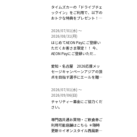
タイムズカーの「ドライブチェ
ックイン」をご利用で、以下の
おトクな特典をプレゼント！！
...
2026/07/01(水) 〜
2026/08/31(月)
はじめてAEON Payにご登録い
ただくお客さま限定！！ 今、
AEON Payにご登録いただ...
愛知・名古屋 2026応援メッ
セージキャンペーンアジアの頂
点を目指す選手にエールを贈ろ
う！ ...
2026/07/01(水) 〜
2026/09/06(日)
チャリティー募金にご協力くだ
さい。
専門店共通お買物・ご飲食券ご
利用可能店舗はこちら ＊随時
更新※イオンスタイル西風新都
は対象外...