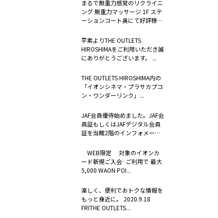
まるで無重力感覚のリクライニ
ング 無重力マッサージ 1F ステ
ーションコート奥にて好評稼
働...
平素よりTHE OUTLETS
HIROSHIMAをご利用いただき誠
にありがとうございます。 ...
THE OUTLETS HIROSHIMA内の
「イオンシネマ・プラサカプコ
ン・ワンダーリンク」...
JAF会員優待始めました。JAF会
員証もしくはJAFデジタル会員
証を当館2階のインフォメーシ
ョ...
WEB限定 対象のイオンカ
ード新規ご入会·ご利用で 最大
5,000 WAON POI...
楽しく、便利でおトクな情報を
もっと身近に。 2020.9.18
FRITHE OUTLETS...