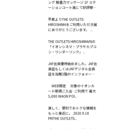
ング 無重力マッサージ 1F ステ
ーションコート奥にて好評稼
働...
平素よりTHE OUTLETS
HIROSHIMAをご利用いただき誠
にありがとうございます。 ...
THE OUTLETS HIROSHIMA内の
「イオンシネマ・プラサカプコ
ン・ワンダーリンク」...
JAF会員優待始めました。JAF会
員証もしくはJAFデジタル会員
証を当館2階のインフォメーシ
ョ...
WEB限定 対象のイオンカ
ード新規ご入会·ご利用で 最大
5,000 WAON POI...
楽しく、便利でおトクな情報を
もっと身近に。 2020.9.18
FRITHE OUTLETS...