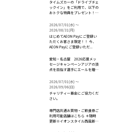
タイムズカーの「ドライブチェ
ックイン」をご利用で、以下の
おトクな特典をプレゼント！！
...
2026/07/01(水) 〜
2026/08/31(月)
はじめてAEON Payにご登録い
ただくお客さま限定！！ 今、
AEON Payにご登録いただ...
愛知・名古屋 2026応援メッ
セージキャンペーンアジアの頂
点を目指す選手にエールを贈ろ
う！ ...
2026/07/01(水) 〜
2026/09/06(日)
チャリティー募金にご協力くだ
さい。
専門店共通お買物・ご飲食券ご
利用可能店舗はこちら ＊随時
更新※イオンスタイル西風新都
は対象外...