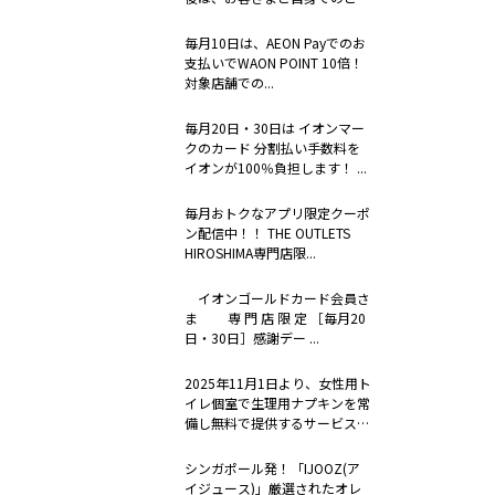
絡に加え...
毎月10日は、AEON Payでのお
支払いでWAON POINT 10倍！
対象店舗での...
毎月20日・30日は イオンマー
クのカード 分割払い手数料を
イオンが100％負担します！ ...
毎月おトクなアプリ限定クーポ
ン配信中！！ THE OUTLETS
HIROSHIMA専門店限...
イオンゴールドカード会員さ
ま 専 門 店 限 定 ［毎月20
日・30日］感謝デー ...
2025年11月1日より、女性用ト
イレ個室で生理用ナプキンを常
備し無料で提供するサービス
「to...
シンガポール発！「IJOOZ(ア
イジュース)」厳選されたオレ