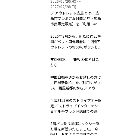
2026/05/20(水) 〜
2027/02/28(日)
ジ アウトレット広島では、 広
島市プレミアム付商品券（広島
市民限定販売）をご利用いただ
けます...
2026年3月から、新たに約20店
舗がペット同伴可能に！ 2階ア
ウトレットの約60％がワンち...
▼CHECK！ NEW SHOP はこ
ちら
中国自動車道からお越しの方は
「西風新都IC」をご利用くださ
い。 西風新都ICからジ アウト
レ...
＼毎月11日のストライプデー限
定／ ストライプインターナシ
ョナル各ブランド店舗でのお支
払い時...
2階バス乗り場横にタクシー乗
り場を新設いたしました。 今
後は、お客さまご自身でのご連