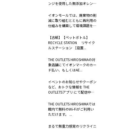
ンジを使用した無添加オレンジ
ジュー...
イオンモールでは、廃棄物の削
減に取り組むとともに再利用の
仕組みを構築して環境課題を解
決するため...
【古紙】【ペットボトル】
RECYCLE STATION リサイク
ルステーション ［設置...
THE OUTLETS HIROSHIMAの対
象店舗にてイオンマークのカー
ド払い、もしくはAE...
イベントのお知らせやクーポン
など、おトクな情報を THE
OUTLETSアプリ にて配信中。
...
THE OUTLETS HIROSHIMAでは
館内で無料のWi-Fiがご利用い
ただけます。 ...
まるで無重力感覚のリクライニ