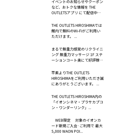
イベントのお知らせやクーポン
など、おトクな情報を THE
OUTLETSアプリ にて配信中。
...
THE OUTLETS HIROSHIMAでは
館内で無料のWi-Fiがご利用い
ただけます。 ...
まるで無重力感覚のリクライニ
ング 無重力マッサージ 1F ステ
ーションコート奥にて好評稼
働...
平素よりTHE OUTLETS
HIROSHIMAをご利用いただき誠
にありがとうございます。 ...
THE OUTLETS HIROSHIMA内の
「イオンシネマ・プラサカプコ
ン・ワンダーリンク」...
WEB限定 対象のイオンカ
ード新規ご入会·ご利用で 最大
5,000 WAON POI...