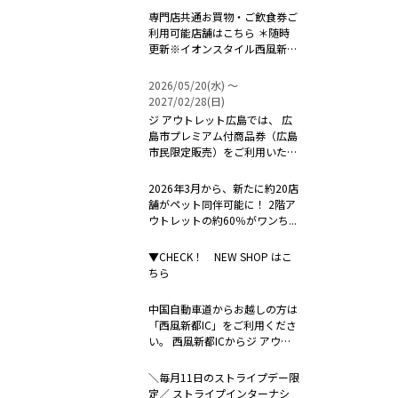
専門店共通お買物・ご飲食券ご
利用可能店舗はこちら ＊随時
更新※イオンスタイル西風新都
は対象外...
2026/05/20(水) 〜
2027/02/28(日)
ジ アウトレット広島では、 広
島市プレミアム付商品券（広島
市民限定販売）をご利用いただ
けます...
2026年3月から、新たに約20店
舗がペット同伴可能に！ 2階ア
ウトレットの約60％がワンち...
▼CHECK！ NEW SHOP はこ
ちら
中国自動車道からお越しの方は
「西風新都IC」をご利用くださ
い。 西風新都ICからジ アウト
レ...
＼毎月11日のストライプデー限
定／ ストライプインターナシ