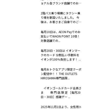
ョナル各ブランド店舗でのお支
払い時...
2階バス乗り場横にタクシー乗
り場を新設いたしました。 今
後は、お客さまご自身でのご連
絡に加え...
毎月10日は、AEON Payでのお
支払いでWAON POINT 10倍！
対象店舗での...
毎月20日・30日は イオンマー
クのカード 分割払い手数料を
イオンが100％負担します！ ...
毎月おトクなアプリ限定クーポ
ン配信中！！ THE OUTLETS
HIROSHIMA専門店限...
イオンゴールドカード会員さ
ま 専 門 店 限 定 ［毎月20
日・30日］感謝デー ...
2025年11月1日より、女性用ト