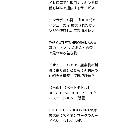
イレ個室で生理用ナプキンを常
備し無料で提供するサービス
「to...
シンガポール発！「IJOOZ(ア
イジュース)」厳選されたオレ
ンジを使用した無添加オレンジ
ジュー...
THE OUTLETS HIROSHIMAの周
辺の 「イオン ふるさとの森」
で見つかる生き物...
イオンモールでは、廃棄物の削
減に取り組むとともに再利用の
仕組みを構築して環境課題を解
決するため...
【古紙】【ペットボトル】
RECYCLE STATION リサイク
ルステーション ［設置...
THE OUTLETS HIROSHIMAの対
象店舗にてイオンマークのカー
ド払い、もしくはAE...