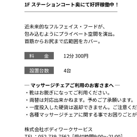
1F ステーションコート奥にて好評稼働中！
───────────────────
近未来的なフルフェイス・フードが、
包み込むようにプライベート空間を演出。
首筋からお尻まで広範囲をカバー。
料 金
12分 300円
設置台数
4台
─ マッサージチェアご利用のお客さまへ ─
・靴はお脱ぎになってご利用ください。
・両替は対応出来かねます。予めご了承願います。
・一度投入した硬貨は返却できません。ご注意くだ
・各種マッサージチェアに関する事でお困りごとが
株式会社ボディワークサービス
TEL：052-739-7562［受付時間9:00～21:00］