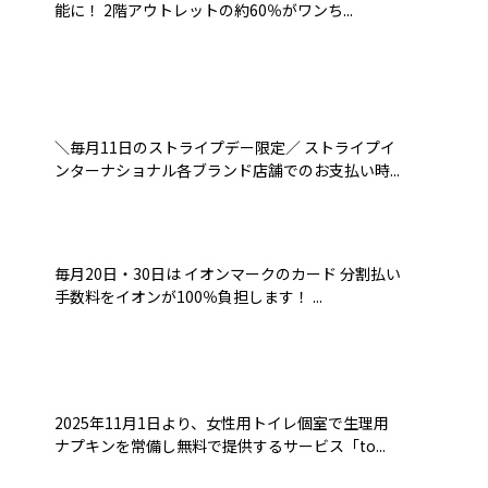
能に！ 2階アウトレットの約60％がワンち...
＼毎月11日のストライプデー限定／ ストライプイ
ンターナショナル各ブランド店舗でのお支払い時...
毎月20日・30日は イオンマークのカード 分割払い
手数料をイオンが100％負担します！ ...
2025年11月1日より、女性用トイレ個室で生理用
ナプキンを常備し無料で提供するサービス「to...