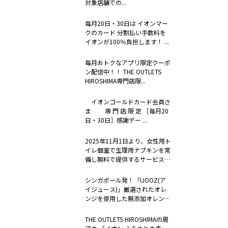
対象店舗での...
毎月20日・30日は イオンマー
クのカード 分割払い手数料を
イオンが100％負担します！ ...
毎月おトクなアプリ限定クーポ
ン配信中！！ THE OUTLETS
HIROSHIMA専門店限...
イオンゴールドカード会員さ
ま 専 門 店 限 定 ［毎月20
日・30日］感謝デー ...
2025年11月1日より、女性用ト
イレ個室で生理用ナプキンを常
備し無料で提供するサービス
「to...
シンガポール発！「IJOOZ(ア
イジュース)」厳選されたオレ
ンジを使用した無添加オレンジ
ジュー...
THE OUTLETS HIROSHIMAの周