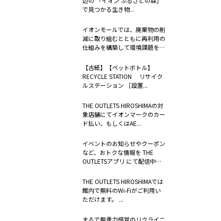
辺の 「イオン ふるさとの森」
で見つかる生き物...
イオンモールでは、廃棄物の削
減に取り組むとともに再利用の
仕組みを構築して環境課題を解
決するため...
【古紙】【ペットボトル】
RECYCLE STATION リサイク
ルステーション ［設置...
THE OUTLETS HIROSHIMAの対
象店舗にてイオンマークのカー
ド払い、もしくはAE...
イベントのお知らせやクーポン
など、おトクな情報を THE
OUTLETSアプリ にて配信中。
...
THE OUTLETS HIROSHIMAでは
館内で無料のWi-Fiがご利用い
ただけます。 ...
まるで無重力感覚のリクライニ