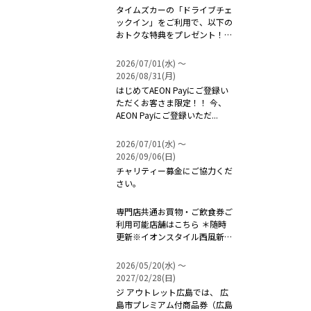
タイムズカーの「ドライブチェ
ックイン」をご利用で、以下の
おトクな特典をプレゼント！！
...
2026/07/01(水) 〜
2026/08/31(月)
はじめてAEON Payにご登録い
ただくお客さま限定！！ 今、
AEON Payにご登録いただ...
2026/07/01(水) 〜
2026/09/06(日)
チャリティー募金にご協力くだ
さい。
専門店共通お買物・ご飲食券ご
利用可能店舗はこちら ＊随時
更新※イオンスタイル西風新都
は対象外...
2026/05/20(水) 〜
2027/02/28(日)
ジ アウトレット広島では、 広
島市プレミアム付商品券（広島