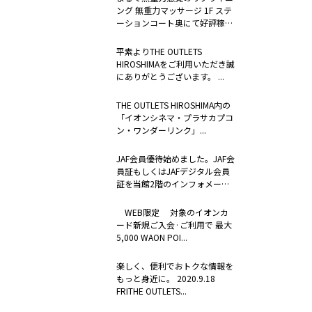
ング 無重力マッサージ 1F ステ
ーションコート奥にて好評稼
働...
平素よりTHE OUTLETS
HIROSHIMAをご利用いただき誠
にありがとうございます。 ...
THE OUTLETS HIROSHIMA内の
「イオンシネマ・プラサカプコ
ン・ワンダーリンク」...
JAF会員優待始めました。JAF会
員証もしくはJAFデジタル会員
証を当館2階のインフォメーシ
ョ...
WEB限定 対象のイオンカ
ード新規ご入会·ご利用で 最大
5,000 WAON POI...
楽しく、便利でおトクな情報を
もっと身近に。 2020.9.18
FRITHE OUTLETS...