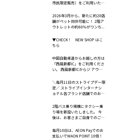
市民限定販売）をご利用いただ
けます...
2026年3月から、新たに約20店
舗がペット同伴可能に！ 2階ア
ウトレットの約60％がワンち...
▼CHECK！ NEW SHOP はこ
ちら
中国自動車道からお越しの方は
「西風新都IC」をご利用くださ
い。 西風新都ICからジ アウト
レ...
＼毎月11日のストライプデー限
定／ ストライプインターナシ
ョナル各ブランド店舗でのお支
払い時...
2階バス乗り場横にタクシー乗
り場を新設いたしました。 今
後は、お客さまご自身でのご連
絡に加え...
毎月10日は、AEON Payでのお
支払いでWAON POINT 10倍！