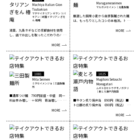
Marugameseimen
Machiya Italian Gion
マルガメセイメン｜丸亀製麺
Tsubakian
マチヤイタリアン ギヲン ツバ
厳選した国産小麦から自家製麺された麺
キアン｜町屋イタリアン ぎを
は、もっちりとしたコシの本格派。トッ
ん 椿庵
ピングの天ぷらやお...
湯葉、九条ネギなどの京都食材を使用
MORE
し、店でお出しを取ったこだわりのパス
タ。京都の町屋を感じ...
MORE
1081
1025
Mita Seimen
Mugitoro Setouchi
ミタセイメンジョ｜三田製麺
Monogatari
所
ムギトロセトウチモノガタリ
｜麦とろ瀬戸内物語
■濃厚つけ麺 790円並盛・中盛 同一
料金辛み増し…＋60円 背油増し…＋
■牛タン炙り焼弁当 890円（税込）■
100円■三田流...
トロ豚の炙り焼弁当 690円（税込）■
牛ハラミ炙り焼...
MORE
MORE