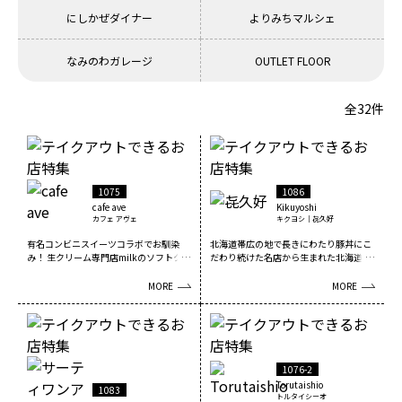
にしかぜダイナー
よりみちマルシェ
なみのわガレージ
OUTLET FLOOR
全32件
1075
1086
cafe ave
Kikuyoshi
カフェ アヴェ
キクヨシ｜㐂久好
有名コンビニスイーツコラボでお馴染
北海道帯広の地で長きにわたり豚丼にこ
み！ 生クリーム専門店milkのソフトクリ
だわり続けた名店から生まれた北海道肉
ームや、大人...
料理専門店です。柔...
MORE
MORE
1076-2
Torutaishio
1083
トルタイシーオ