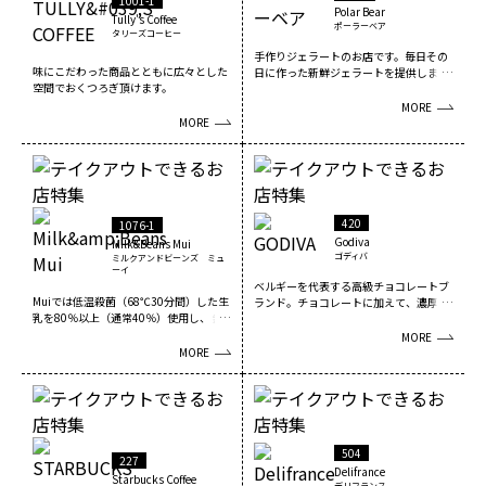
1001-1
Polar Bear
Tully's Coffee
ポーラーベア
タリーズコーヒー
手作りジェラートのお店です。毎日その
味にこだわった商品とともに広々とした
日に作った新鮮ジェラートを提供しま
空間でおくつろぎ頂けます。
す。ミルク、抹茶、シ...
MORE
MORE
420
1076-1
Godiva
Milk&Beans Mui
ゴディバ
ミルクアンドビーンズ ミュ
ーイ
ベルギーを代表する高級チョコレートブ
Muiでは低温殺菌（68℃30分間）した生
ランド。チョコレートに加えて、濃厚で
乳を80％以上（通常40％）使用し、 無
味わい深い贅沢なシ...
添加（乳...
MORE
MORE
504
227
Delifrance
Starbucks Coffee
デリフランス