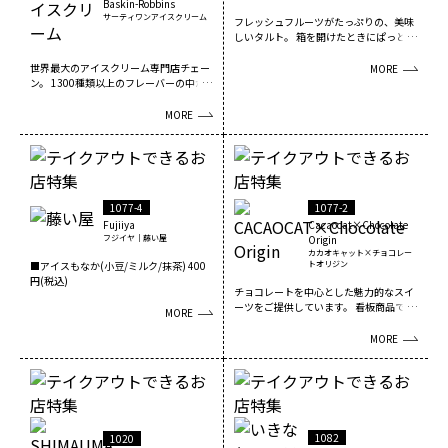
Baskin-Robbins
サーティワンアイスクリーム
フレッシュフルーツがたっぷりの、美味
しいタルト。 箱を開けたときにぱっと気
持ちが明るくな...
世界最大のアイスクリーム専門店チェー
MORE
ン。 1300種類以上のフレーバーの中か
ら、季節に合...
MORE
1077-4
1077-2
Fujiiya
Cacaocat×Chocolate
フジイヤ｜藤い屋
Origin
カカオキャット×チョコレー
■アイスもなか(小豆/ミルク/抹茶) 400
トオリジン
円(税込)
チョコレートを中心とした魅力的なスイ
ーツをご提供しています。 看板商品であ
MORE
る「CACAO...
MORE
1082
1020