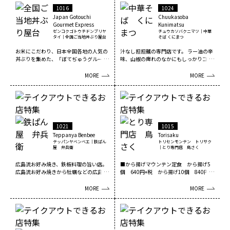
1016
1024
Japan Gotouchi
Chuukasoba
Gourmet Express
Kunimatsu
ゼンコクゴトウチドンブリヤ
チュウカソバクニマツ｜中華
タイ｜全国ご当地丼ぶり屋台
そば くにまつ
お米にこだわり、日本全国各地の人気の
汁なし担担麺の専門店です。 ラー油の辛
丼ぶりを集めた、「ぼてぢゅうグルー
味、山椒の痺れのなかにもしっかりコク
プ」だからこそできる...
のあるマイルドな...
MORE
MORE
1021
1015
Teppanya Benbee
Torisaku
テッパンヤベンベエ｜鉄ぱん
トリセンモンテン トリサク
屋 弁兵衛
｜とり専門店 鳥さく
広島流お好み焼き、鉄板料理の旨い店。
■から揚げマウンテン定食 から揚げ5
広島流お好み焼きから牡蠣などの広島の
個 640円+税 から揚げ10個 840円
食材を扱った料理ま...
+税■チキン...
MORE
MORE