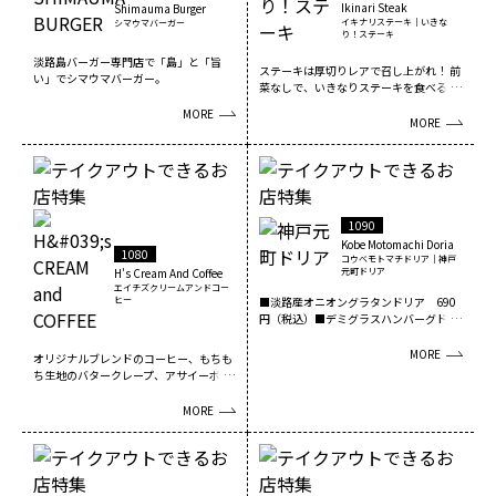
Ikinari Steak
Shimauma Burger
イキナリステーキ｜いきな
シマウマバーガー
り！ステーキ
淡路島バーガー専門店で「島」と「旨
ステーキは厚切りレアで召し上がれ！ 前
い」でシマウマバーガー。
菜なしで、いきなりステーキを食べる醍
醐味を是非ご堪...
MORE
MORE
1090
Kobe Motomachi Doria
1080
コウベモトマチドリア｜神戸
H's Cream And Coffee
元町ドリア
エイチズクリームアンドコー
ヒー
■淡路産オニオングラタンドリア 690
円（税込）■デミグラスハンバーグドリ
ア 1,020円...
MORE
オリジナルブレンドのコーヒー、もちも
ち生地のバタークレープ、アサイーボウ
ル、ふわふわかき氷...
MORE