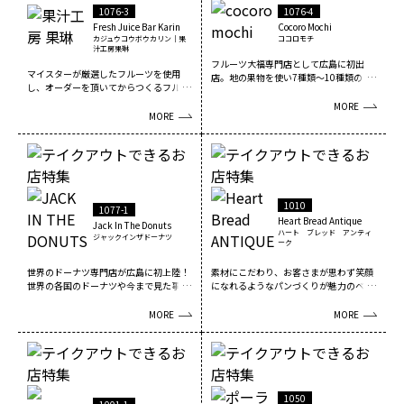
1076-3
1076-4
Fresh Juice Bar Karin
Cocoro Mochi
カジュウコウボウカリン｜果
ココロモチ
汁工房果琳
フルーツ大福専門店として広島に初出
マイスターが厳選したフルーツを使用
店。地の果物を使い7種類～10種類の安
し、オーダーを頂いてからつくるフルー
心・安全でなおかつ...
ツ専門店生まれのジュ...
MORE
MORE
1010
1077-1
Heart Bread Antique
Jack In The Donuts
ハート ブレッド アンティ
ジャックインザドーナツ
ーク
世界のドーナツ専門店が広島に初上陸！
素材にこだわり、お客さまが思わず笑顔
世界の各国のドーナツや今まで見た事が
になれるようなパンづくりが魅力のベー
ないドーナツの世...
カリー。 毎日の...
MORE
MORE
1050