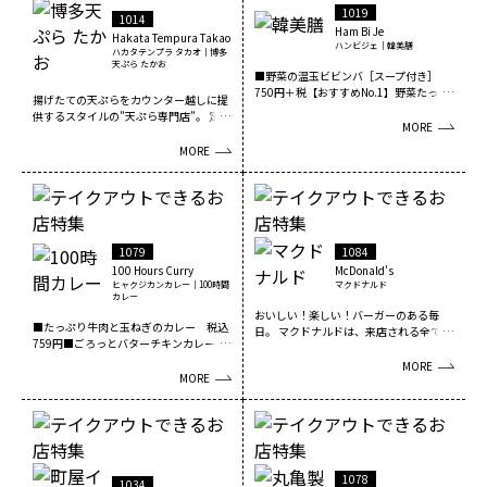
1019
1014
Ham Bi Je
Hakata Tempura Takao
ハンビジェ｜韓美膳
ハカタテンプラ タカオ｜博多
天ぷら たかお
■野菜の温玉ビビンバ［スープ付き］
750円＋税【おすすめNo.1】野菜たっぷ
揚げたての天ぷらをカウンター越しに提
り栄養バラン...
供するスタイルの”天ぷら専門店”。 定食
MORE
メニューの他、...
MORE
1079
1084
100 Hours Curry
McDonald's
ヒャクジカンカレー｜100時間
マクドナルド
カレー
おいしい！楽しい！バーガーのある毎
■たっぷり牛肉と玉ねぎのカレー 税込
日。 マクドナルドは、来店される全ての
759円■ごろっとバターチキンカレー
お客さまに、いつで...
税込759円■ビ...
MORE
MORE
1078
1034