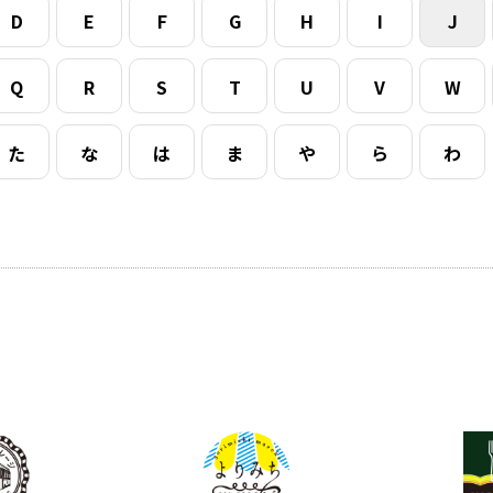
D
E
F
G
H
I
J
Q
R
S
T
U
V
W
た
な
は
ま
や
ら
わ