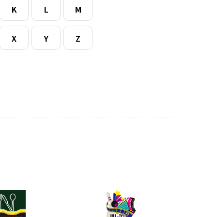
K
L
M
X
Y
Z