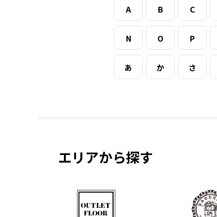
A
B
C
N
O
P
あ
か
さ
エリアから探す