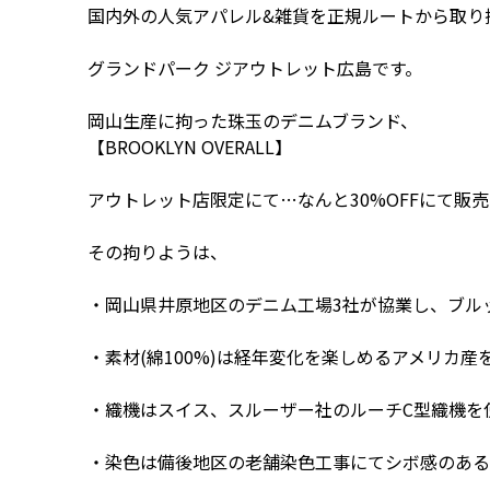
国内外の人気アパレル&雑貨を正規ルートから取り
グランドパーク ジアウトレット広島です。
岡山生産に拘った珠玉のデニムブランド、
【BROOKLYN OVERALL】
アウトレット店限定にて…なんと30%OFFにて販売
その拘りようは、
・岡山県井原地区のデニム工場3社が協業し、ブル
・素材(綿100%)は経年変化を楽しめるアメリカ産
・織機はスイス、スルーザー社のルーチC型織機を
・染色は備後地区の老舗染色工事にてシボ感のある