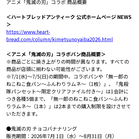
アニメ「鬼滅の刃」コラボ 商品概要
＜ハートブレッドアンティーク 公式ホームページ NEWS
＞
https://www.heart-
bread.com/column/kimetsunoyaiba2026.html
＜アニメ「鬼滅の刃」コラボパン商品概要＞
※商品ごとに焼き上がりの時間が異なります。すべての
商品が店頭に揃わない可能性がございます。
※7/1(水)～7/5(日)の期間中、コラボパンや「無一郎の
ねこねこ食パン～ふんわりラムネ～（1枚）」、「鬼殺
隊パンセット～限定クリアファイル付き～」は1会計に
つき各種5個まで、「無一郎のねこねこ食パン～ふんわ
りラムネ～（1本）」は2本までの購入制限を設けさせて
いただきます。
●鬼滅の刃 チョコバナナリング
販売期間：2026年7月 1日（水）〜8月31日（月）