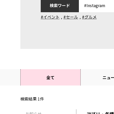
検索ワード
#イベント
,
#セール
,
#グルメ
全て
ニュ
検索結果
1
件
お知らせ